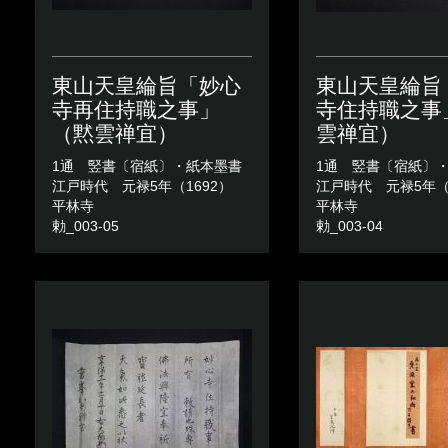
東山天皇綸旨「妙心
東山天皇綸旨
寺再住持職之事」
寺住持職之事
（黙雲禅宜）
雲禅宜）
1通 竪書〔宿紙〕・紙本墨書
1通 竪書〔宿紙〕
江戸時代 元禄5年（1692）
江戸時代 元禄5年（1
平林寺
平林寺
勅_003-05
勅_003-04