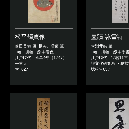
松平輝貞像
墨蹟 詠雪詩
前田長泰 題, 長谷川雪僊 筆
大潮元皓 筆
1幅 掛幅・絹本着色
1幅 掛幅・紙本墨
江戸時代 延享4年（1747）
江戸時代 宝暦11年（
平林寺
禅文化研究所 ・聴
大_027
聴松堂097