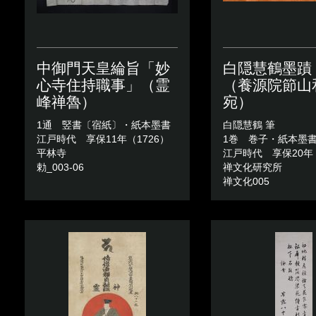
中御門天皇綸旨「妙
白隠慧鶴墨蹟
心寺住持職事」（霊
（養源院節山
峰禅魯）
宛）
1通 竪書〔宿紙〕・紙本墨書
白隠慧鶴 筆
江戸時代 享保11年（1726）
1巻 巻子・紙本墨
平林寺
江戸時代 享保20年（
勅_003-06
禅文化研究所
禅文化005