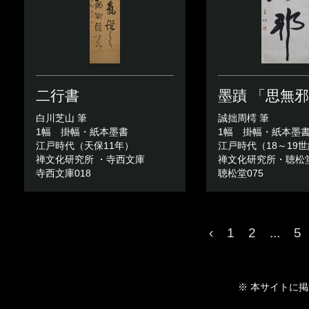
二行書
墨蹟 「思無
白川芝山 筆
誠拙周樗 筆
1幅 掛幅・紙本墨書
1幅 掛幅・紙本墨
江戸時代（天保11年）
江戸時代（18～19
禅文化研究所 ・寺西文庫
禅文化研究所・聴松
寺西文庫018
聴松堂075
‹
1
2
...
5
※ 本サイトに