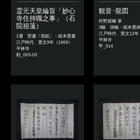
霊元天皇綸旨「妙心
観音･龍図
寺住持職之事」（石
狩野探幽 筆
院祖薀）
3幅 掛幅・紙本墨
江戸時代 寛文12年（
1通 竪書〔宿紙〕・紙本墨書
平林寺
江戸時代 寛文9年（1669）
甲_014
平林寺
勅_003-03