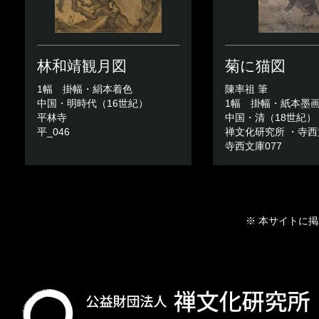
林和靖観月図
菊に猫図
1幅 掛幅・絹本着色
陳率祖 筆
中国・明時代（16世紀）
1幅 掛幅・紙本墨
平林寺
中国・清（18世紀）
平_046
禅文化研究所 ・寺西
寺西文庫077
※ 本サイトに