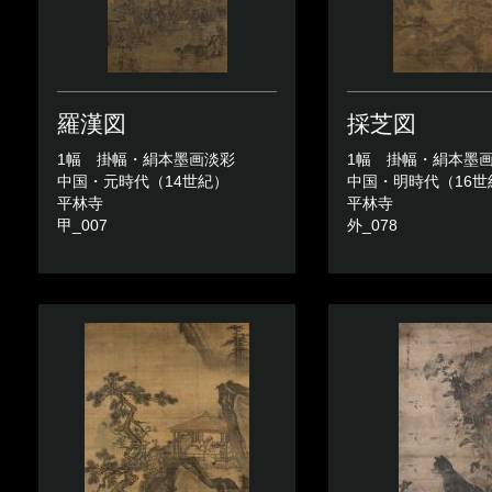
羅漢図
採芝図
1幅 掛幅・絹本墨画淡彩
1幅 掛幅・絹本墨
中国・元時代（14世紀）
中国・明時代（16世
平林寺
平林寺
甲_007
外_078