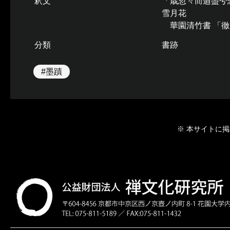
釈文
「歳忽々而遒盡兮
雪月花
華園清竹書 「徹宗
分類
書跡
#墨蹟
※ 本サイトに