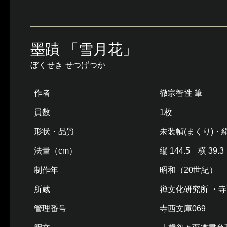
墨蹟 「雪月花」
ぼくせき せつげつか
作者
徹宗智性 筆
員数
1枚
形状・品質
未装幀(まくり)・
法量（cm）
縦 144.5 横 39.3
制作年
昭和（20世紀）
所蔵
禅文化研究所 ・
管理番号
寺西文庫069