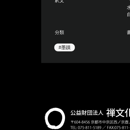
釈文
分類
#墨蹟