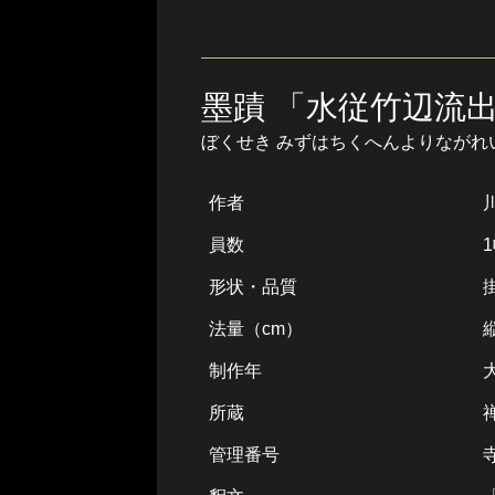
墨蹟 「水従竹辺流
ぼくせき みずはちくへんよりながれ
作者
員数
形状・品質
法量（cm）
縦
制作年
所蔵
管理番号