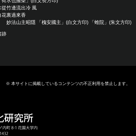
「荷水也搬柴」(白文長方印)
水從竹邊流出冷 風
自花裏過來香
妙法山主昭隱 「槐安國主」(白文方印) 「蜼院」(朱文方印)
書跡
※ 本サイトに掲載しているコンテンツの不正利用を禁止します。