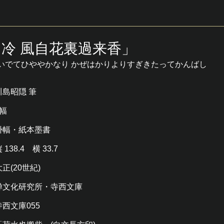
出冷 風自花裏過来香」
いでてひややかなり かぜはかりよりすぎきたってかんばし
川島昭隠 筆
1幅
掛幅・紙本墨書
 138.4 横 33.7
大正(20世紀)
禅文化研究所・寺西文庫
寺西文庫055