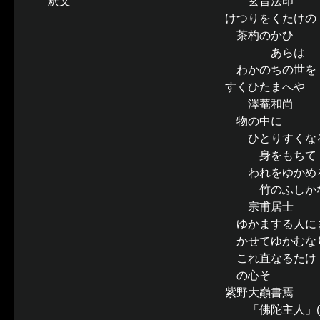
釈文
玄旨法印
けつりをくたけの
茶杓のかひ
あらは
わかのちの世を
すくひたまへや
澤菴和尚
物の中に
ひとりすくな
身をもちて
われをゆかめ
竹のふしか
宗甫居士
ゆかまする人に
かせてゆかむな
これ直なるたけ
の心そ
紫野大巓書焉
「佛陀主人」(白