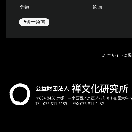
分類
絵画
#近世絵画
※ 本サイトに