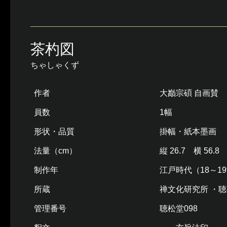
茶杓図
ちゃしゃくず
作者
大巓宗碩 自画賛
員数
1幅
形状・品質
掛幅・紙本墨画
法量（cm）
縦 26.7 横 56.8
制作年
江戸時代（18～1
所蔵
禅文化研究所 ・
管理番号
聴松堂098